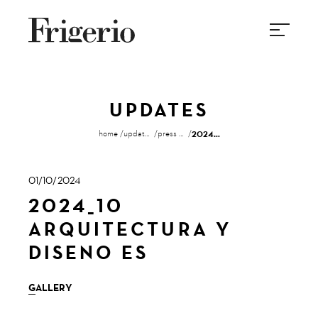
UPDATES
home
updates
press review
2024_10 arquitectura y diseno es
01/10/2024
2024_10
ARQUITECTURA Y
DISENO ES
GALLERY