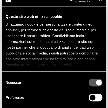
poetic transformation and considered change.
Functionality and ornamentation do not compete —
they find, at last, their harmony.
Questo sito web utilizza i cookie
At the heart of this project, as always, is the Frigerio
Utilizziamo i cookie per personalizzare contenuti ed
family: the guardians of a vision.
annunci, per fornire funzionalità dei social media e per
Discover the full story, watch our "Behind the project"
analizzare il nostro traffico. Condividiamo inoltre
and see the heart of our passion.
informazioni sul modo in cui utilizza il nostro sito con i
nostri partner che si occupano di analisi dei dati web,
pubblicità e social media, i quali potrebbero combinarle
con altre informazioni che ha fornito loro o che hanno
raccolto dal suo utilizzo dei loro servizi.
Selezione
Necessari
del
consenso
Preferenze