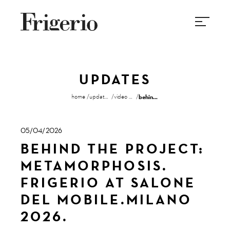
UPDATES
home
updates
video gallery
behind the project: metamorphosis. frigerio at salone del mobile.milano 2026.
05/04/2026
BEHIND THE PROJECT:
METAMORPHOSIS.
FRIGERIO AT SALONE
DEL MOBILE.MILANO
2026.