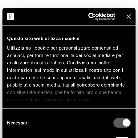
FRIGERIO POLTRONE E DIVANI SRL
Questo sito web utilizza i cookie
Utilizziamo i cookie per personalizzare contenuti ed
UFFICI E SHOWROOM
annunci, per fornire funzionalità dei social media e per
via Sant'Agata, 63
analizzare il nostro traffico. Condividiamo inoltre
22066 Mariano Comense CO
informazioni sul modo in cui utilizza il nostro sito con i
Italy
nostri partner che si occupano di analisi dei dati web,
pubblicità e social media, i quali potrebbero combinarle
con altre informazioni che ha fornito loro o che hanno
SEDE LEGALE
raccolto dal suo utilizzo dei loro servizi.
c.so Brianza 21
22066 Mariano Comense CO
Selezione
Italy
Necessari
del
consenso