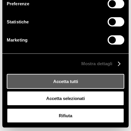
Preferenze
GENERAL REQUEST
info@frigerio.com
Statistiche
PRESS OFFICE
NEWSLETTER
Marketing
barbara.barbato@r-w.it
Mostra dettagli
Accetta tutti
REA Como 245353
C.F. - P.IVA 02179030131
Cap. Vers. €52.000.00
Privacy Policy & Cookie
Accetta selezionati
Pubblicizzazione e trasparenza
Rifiuta
Credits