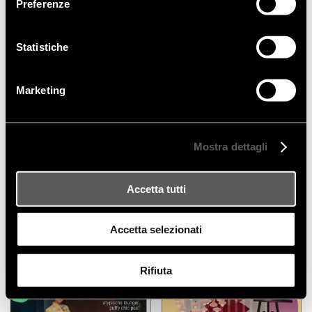
Preferenze
Statistiche
Marketing
Mostra dettagli
RASSEGNA STAMPA
RASSEGNA STAMPA
Accetta tutti
10/10/2025
01/10/2025
2025_10 WALLPAPER _GB
2025_10 H.O.M.E. _ DE
Accetta selezionati
Rifiuta