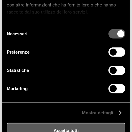
Carica il tuo CV in formato PDF *
con altre informazioni che ha fornito loro o che hanno
(max dimension: 1MB)
SFOGLIA
raccolto dal suo utilizzo dei loro servizi.
Autorizzo il trattamento dei dati personali in base all’art. 13 del
Selezione
D. Lgs. 196/2003 e all’art. 13 GDPR 679/16
Necessari
del
PRIVACY POLICY & COOKIE
consenso
CONSENSO PRIVACY *
Preferenze
INVIA RICHIESTA
Statistiche
Marketing
FRIGERIO POLTRONE E DIVANI SRL
Mostra dettagli
Accetta tutti