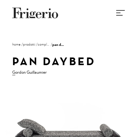
home
prodotti
complementi
pan daybed
PAN DAYBED
Gordon Guillaumier