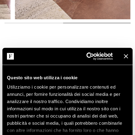
Con il nuovo Daybed Pan, Gordon Guillaumier rende
omaggio ai grandi classici del design reinterpretano
in chiave attuale la lavorazione del giunco tipica
Questo sito web utilizza i cookie
dell’artigianato italiano degli anni ’50 e ’60.
Divertissement e memoria si fondo in questo pezzo,
Utilizziamo i cookie per personalizzare contenuti ed
in cui il materiale naturale viene piegato a vapore per
annunci, per fornire funzionalità dei social media e per
raggiungere la curvatura desiderata e poi tinto scuro,
analizzare il nostro traffico. Condividiamo inoltre
per entrare in dialogo con gli scenari indoor
informazioni sul modo in cui utilizza il nostro sito con i
contemporanei. Con la sua forma avvolgente e il
nostri partner che si occupano di analisi dei dati web,
susseguirsi delle centine laterali, il daybed Pan è
pubblicità e social media, i quali potrebbero combinarle
l’esito di una minuziosa manualità: la sua forma bold
con altre informazioni che ha fornito loro o che hanno