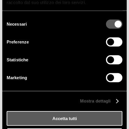
imprime un nuovo twist nella zona living Frigerio.
raccolto dal suo utilizzo dei loro servizi.
Selezione
Necessari
del
consenso
Preferenze
Statistiche
Marketing
Mostra dettagli
Accetta tutti