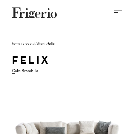
home
prodotti
divani
felix
FELIX
Calvi Brambilla