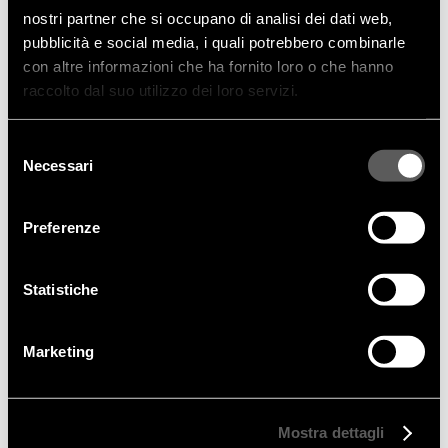
nostri partner che si occupano di analisi dei dati web,
pubblicità e social media, i quali potrebbero combinarle
con altre informazioni che ha fornito loro o che hanno
raccolto dal suo utilizzo dei loro servizi.
Calvi Brambilla, studio multidisciplinare fondato da
Fabio Calvi e Paolo Brambilla che unisce architettura,
Selezione
Necessari
interior design e design di prodotto, firmano il divano
del
modulare Felix. Capaci di fondere fantasia e rigore,
consenso
elementi d’arredo e soluzioni decorative, Calvi
Preferenze
Brambilla tracciano un segno architettonico dalle
linee essenziali, che si contraddistingue per l’eleganza
dei suoi dettagli. Sedute generose, morbidi schienali
Statistiche
e braccioli sagomati pensati per il massimo del
comfort sono racchiusi da un perimetro leggero in
Marketing
metallo: i braccioli e le giunzioni nel retrodivano sono
impreziositi da un intreccio in cuoio, abbinabile alla
struttura tubulare metallica verniciata aggiungendo un
tocco di colore e pregiata artigianalità a questo
Mostra dettagli