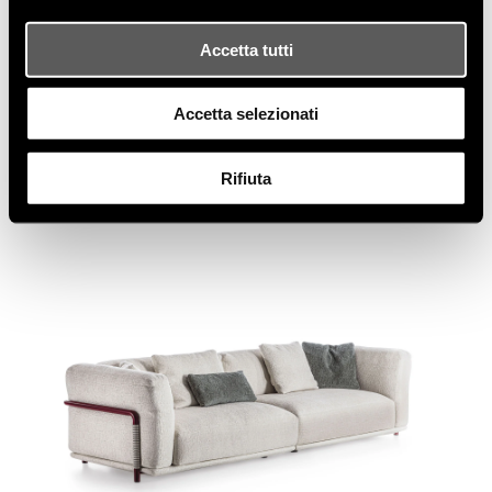
progetto in un mix armonioso tra design
contemporaneo e dettagli vintage. Felix è un arredo
Accetta tutti
dall’immagine senza tempo, capace di adattarsi con
eleganza a qualsiasi ambiente ed essere interpretato
personalmente, nella scelta dei rivestimenti e degli
Accetta selezionati
abbinamenti materici.
Rifiuta