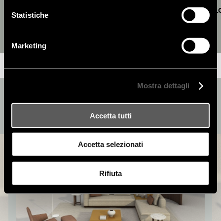
FINITURE
INFORMAZIONI TECNICHE
DOWNL
Statistiche
Marketing
Mostra dettagli
ROOMS
Accetta tutti
Accetta selezionati
Rifiuta