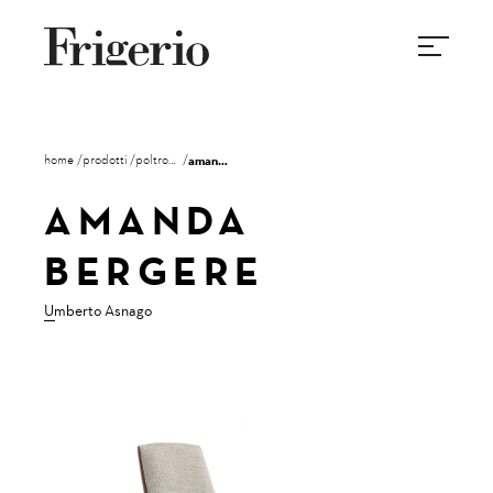
home
prodotti
poltrone
amanda bergere
AMANDA
BERGERE
Umberto Asnago