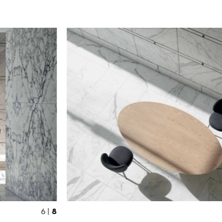
8
6 |