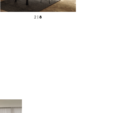
8
2 |