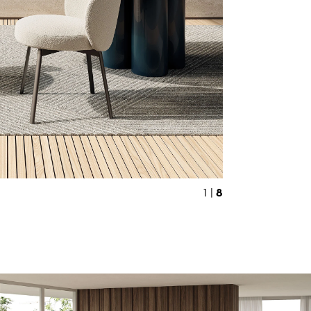
8
1 |