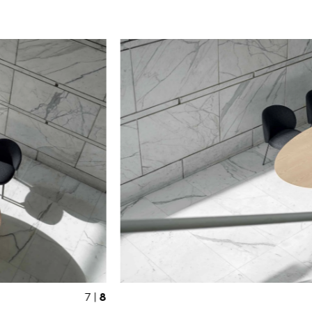
8
7 |