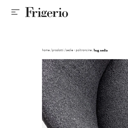
home
prodotti
sedie - poltroncine
hug sedia