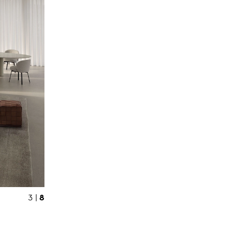
8
3 |