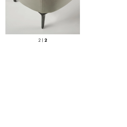
2
2 |