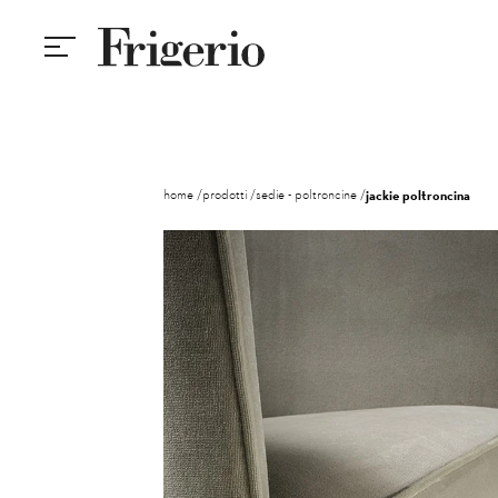
home
prodotti
sedie - poltroncine
jackie poltroncina