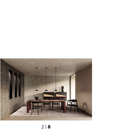
8
2 |