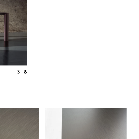
8
3 |