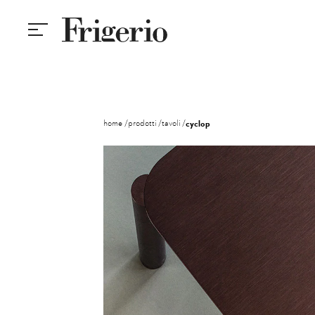
home
prodotti
tavoli
cyclop