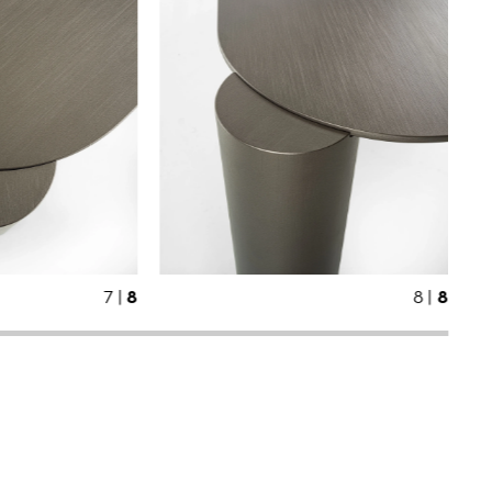
8
6 |
7 