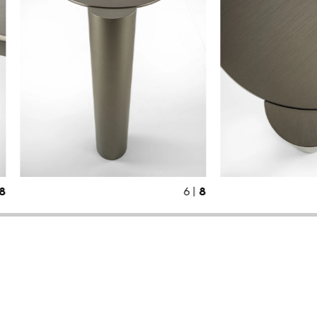
8
8
4 |
5 |