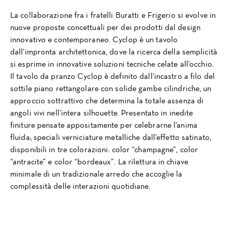
La collaborazione fra i fratelli Buratti e Frigerio si evolve in
nuove proposte concettuali per dei prodotti dal design
innovativo e contemporaneo. Cyclop è un tavolo
dall’impronta architettonica, dove la ricerca della semplicità
si esprime in innovative soluzioni tecniche celate all’occhio.
Il tavolo da pranzo Cyclop è definito dall’incastro a filo del
sottile piano rettangolare con solide gambe cilindriche, un
approccio sottrattivo che determina la totale assenza di
angoli vivi nell’intera silhouette. Presentato in inedite
finiture pensate appositamente per celebrarne l’anima
fluida; speciali verniciature metalliche dall’effetto satinato,
disponibili in tre colorazioni: color “champagne”, color
“antracite” e color “bordeaux”. La rilettura in chiave
minimale di un tradizionale arredo che accoglie la
complessità delle interazioni quotidiane.