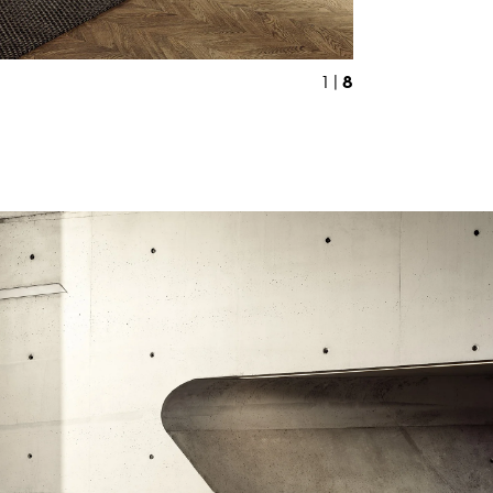
8
1 |