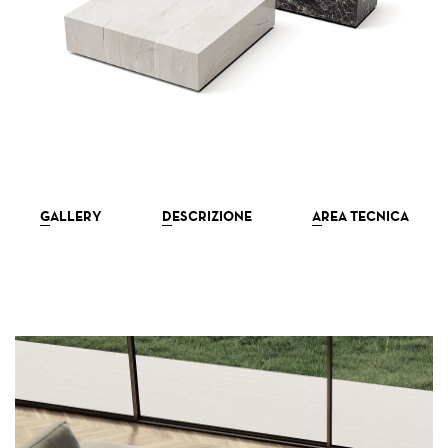
NEWSLETTER
GALLERY
DESCRIZIONE
AREA TECNICA
COLOR
GLAM 
COLOR 
GLAM B