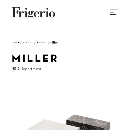
home
prodotti
tavolini - consoles
miller
MILLER
R&D Department