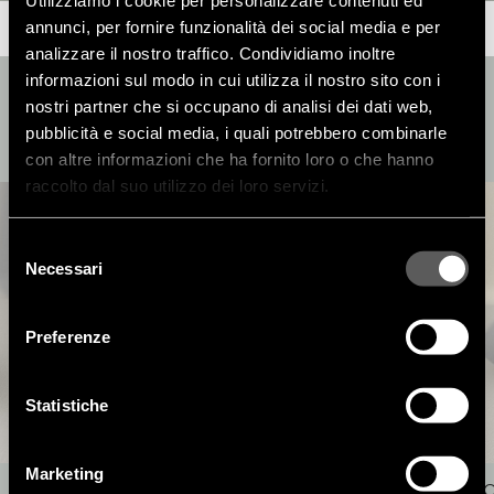
Utilizziamo i cookie per personalizzare contenuti ed
annunci, per fornire funzionalità dei social media e per
analizzare il nostro traffico. Condividiamo inoltre
informazioni sul modo in cui utilizza il nostro sito con i
nostri partner che si occupano di analisi dei dati web,
pubblicità e social media, i quali potrebbero combinarle
ROOMS
con altre informazioni che ha fornito loro o che hanno
raccolto dal suo utilizzo dei loro servizi.
Selezione
Necessari
del
consenso
Preferenze
Statistiche
Marketing
LIGHT HARMONY | 8
TO