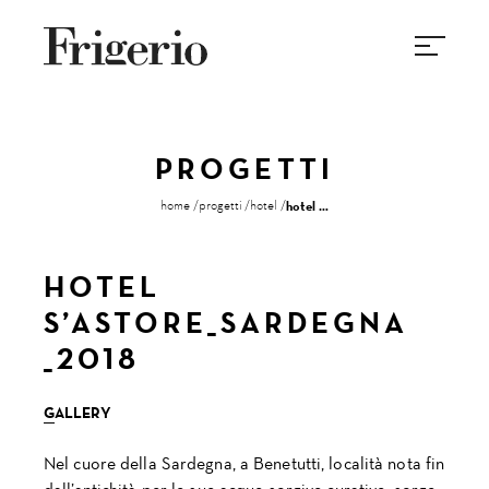
PROGETTI
home
progetti
hotel
hotel s’astore_sardegna _2018
HOTEL
S’ASTORE_SARDEGNA
_2018
GALLERY
Nel cuore della Sardegna, a Benetutti, località nota fin