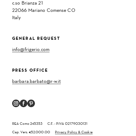
c.so Brianza 21
22066 Mariano Comense CO
Italy
GENERAL REQUEST
info@frigerio.com
PRESS OFFICE
barbara.barbato@r-w.it
REA Como 245353
C.F. - P.IVA 02179030131
Cap. Vers. €52.000.00
Privacy Policy & Cookie