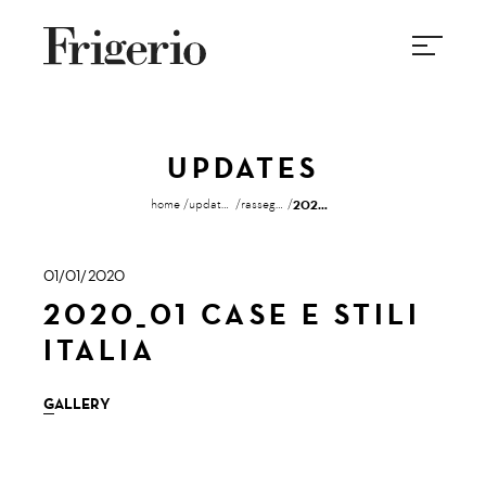
UPDATES
home
updates
rassegna stampa
2020_01 case e stili italia
01/01/2020
2020_01 CASE E STILI
ITALIA
GALLERY