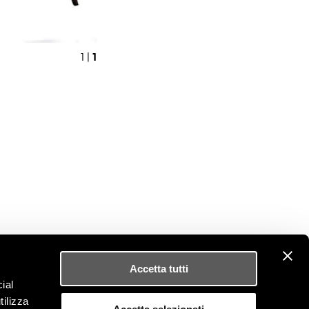
1
1 |
Accetta tutti
PRESS OFFICE
ial
barbara.barbato@r-w.it
tilizza