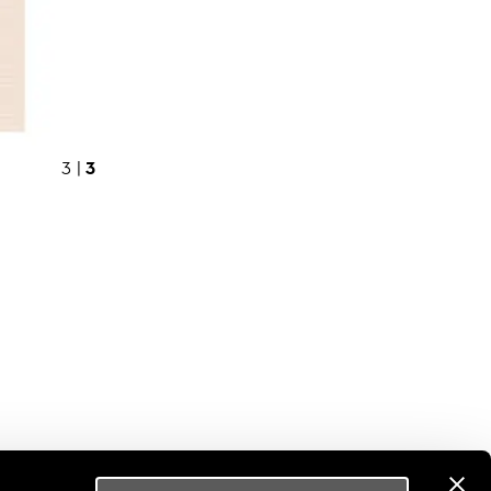
3
3 |