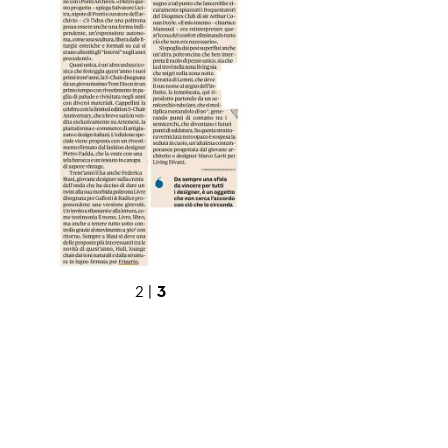
3
2 |