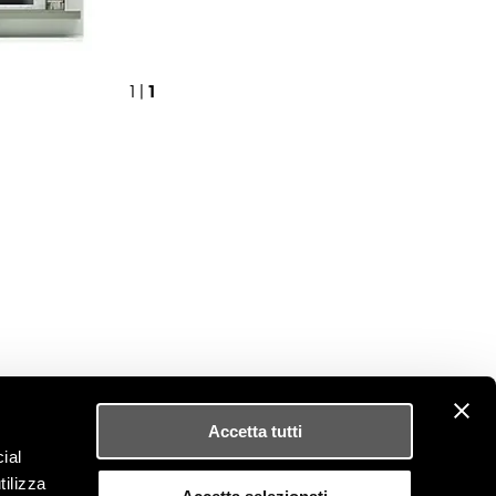
1
1 |
Accetta tutti
PRESS OFFICE
ial
barbara.barbato@r-w.it
tilizza