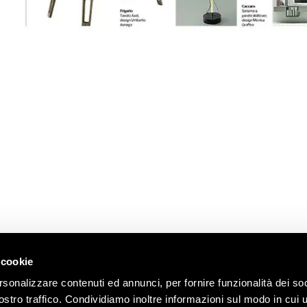
 cookie
E
SEDE LEGALE
GENERAL
OOM
REQUEST
rsonalizzare contenuti ed annunci, per fornire funzionalità dei soc
c.so Brianza 21
ostro traffico. Condividiamo inoltre informazioni sul modo in cui u