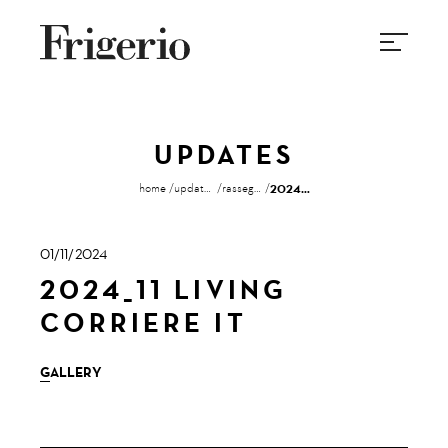
UPDATES
home
updates
rassegna stampa
2024_11 living corriere it
01/11/2024
2024_11 LIVING
CORRIERE IT
GALLERY