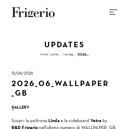
UPDATES
home
updates
rassegna stampa
2026_06_wallpaper _gb
15/06/2026
2026_06_WALLPAPER
_GB
GALLERY
Scopri la poltrona
Linda
e la sideboard
Vetra
by
R&D Frigerio
nell'ultimo numero di WALLPAPER _GB,